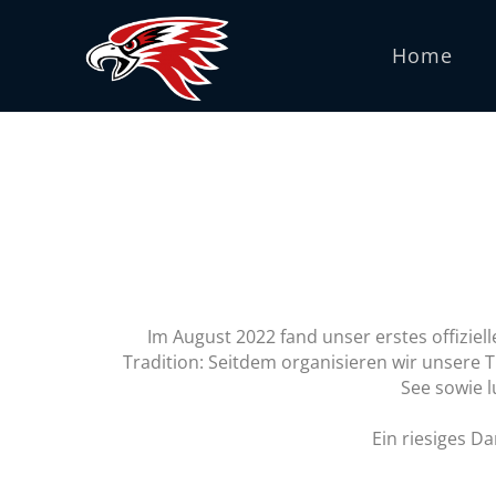
Home
Im August 2022 fand unser erstes offiziel
Tradition: Seitdem organisieren wir unsere T
See sowie 
Ein riesiges D