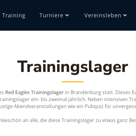
Training
Turniere
Vereinsleben
Trainingslager
les
Red Eagles Trainingslager
in Brandenburg statt. Dieses 
rainingslager ein- bis zweimal jährlich. Neben intensiven T
lustige Abendveranstaltungen wie ein Pubquiz für unverges
ankeschön an alle, die diese Trainingslager zu etwas ganz