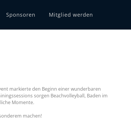
Sponsoren
Mitglied werden
Event markierte den Beginn einer wunderbaren
rainingssessions sorgen Beachvolleyball, Baden im
sliche Momente.
 Besonderem machen!