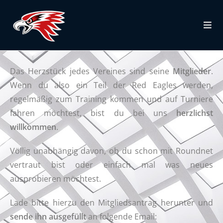
Mitglied werden
Das Herzstück jedes Vereines sind seine
Mitglieder
.
Wenn du also ein Teil der Red Eagles werden,
regelmäßig zum Training kommen und auf Turniere
fahren möchtest, bist du bei uns
herzlichst
willkommen
.
Völlig unabhängig davon, ob du schon mit Roundnet
vertraut bist oder einfach mal was neues
ausprobieren möchtest.
Lade bitte hierzu den Mitgliedsantrag herunter und
sende ihn ausgefüllt
an folgende Email: